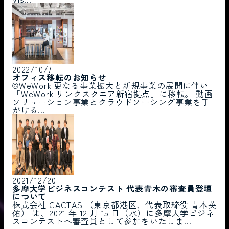
2022/10/7
オフィス移転のお知らせ
©︎WeWork 更なる事業拡大と新規事業の展開に伴い
「WeWork リンクスクエア新宿拠点」に移転。 動画
ソリューション事業とクラウドソーシング事業を手
がける...
2021/12/20
多摩大学ビジネスコンテスト 代表青木の審査員登壇
について
株式会社 CACTAS （東京都港区、代表取締役 青木英
佑） は、2021 年 12 月 15 日（水）に多摩大学ビジネ
スコンテストへ審査員として参加をいたしま...