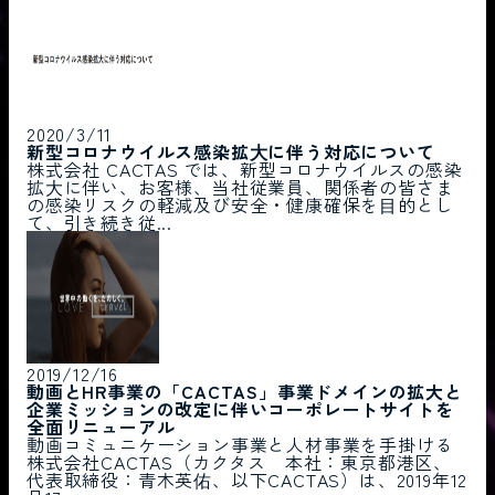
2020/3/11
新型コロナウイルス感染拡⼤に伴う対応について
株式会社 CACTAS では、新型コロナウイルスの感染
拡⼤に伴い、お客様、当社従業員、関係者の皆さま
の感染リスクの軽減及び安全・健康確保を⽬的とし
て、引き続き従...
2019/12/16
動画とHR事業の「CACTAS」事業ドメインの拡大と
企業ミッションの改定に伴いコーポレートサイトを
全面リニューアル
動画コミュニケーション事業と人材事業を手掛ける
株式会社CACTAS（カクタス 本社：東京都港区、
代表取締役：青木英佑、以下CACTAS）は、2019年12