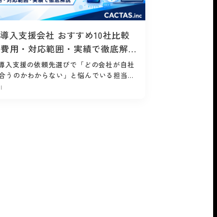
I導入支援会社 おすすめ10社比較
｜費用・対応範囲・実績で徹底解説
2026年最新】
I導入支援の依頼先選びで「どの会社が自社
合うのかわからない」と悩んでいる担当者
、思いのほか多いのではないでしょうか。
I
oC（実証実験）まで進んだものの現...