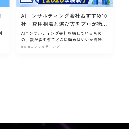
！
AIコンサルティング会社おすすめ10
社｜費用相場と選び方をプロが徹底
解説【2026年最新・比較表付き】
社
AIコンサルティング会社を探しているもの
う
の、数が多すぎてどこに頼めばいいか判断で
AI
きずにいる方も多いのではないでしょうか。
#AI
#コンサルティング
大手総合コンサルから生成AI特化の専門...