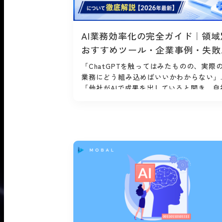
AI業務効率化の完全ガイド｜領域
おすすめツール・企業事例・失敗
ない4ステップ導入法について徹
「ChatGPTを触ってはみたものの、実際
解説【2026年最新】
業務にどう組み込めばいいかわからない」
「他社がAIで成果を出していると聞き、自
だけが取り残されているようで焦りを感...