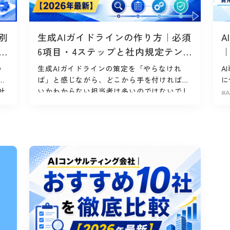
別
生成AIガイドラインの作り方｜必須
A
し
6項目・4ステップと社内規定テン
底
プレート【2026年最新】
【
の
生成AIガイドラインの策定を「やらなけれ
A
ば」と感じながら、どこから手を付ければい
に
社
いかわからない担当者は多いのではないでし
は
#A
ょうか。 ChatGPTをはじめとした生...
P