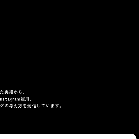
。
きた実績から、
stagram運用、
ングの考え方を発信しています。