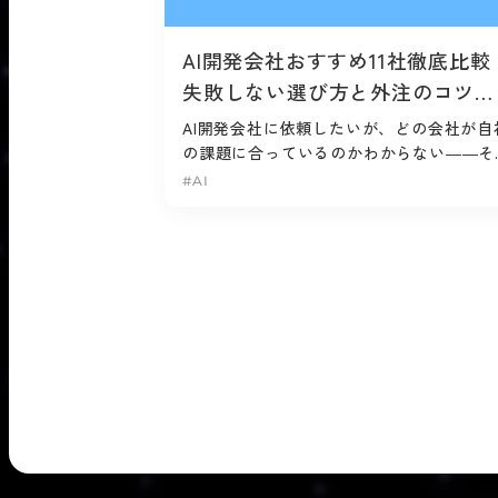
AI開発会社おすすめ11社徹底比較
失敗しない選び方と外注のコツ
【2026年最新】
AI開発会社に依頼したいが、どの会社が自
の課題に合っているのかわからない——そ
感じている担当者は少なくないはずです。 
#AI
開発の外注は初めてのケースが多く、...