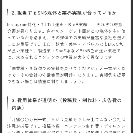
2. 担当するSNS媒体と業界実績が合っているか
Instagram特化・TikTok強み・BtoB実績——それぞれ得意
分野が異なります。自社のターゲット層がどの媒体を主に使
っているかを踏まえ、その媒体での実績が豊富な会社を選ぶ
ことが重要です。また、飲食・美容・アパレルなどBtoC色
が強い業種と、製造業・SaaS系などBtoB色が強い業種で
は、求められるコンテンツの性質が大きく異なります。
「同業種・同媒体での実績を見せてください」と一言聞くだ
けで、その会社の守備範囲が明確になります。実績例を提示
できない場合は慎重に判断しましょう。
3. 費用体系が透明か（投稿数・制作料・広告費の
内訳）
「月額〇〇万円一式」という見積もりしか出てこない会社は
注意が必要です。投稿本数・コンテンツ制作費・ディレクシ
ョン費・広告運用費が混在していると、追加費用の温床にな