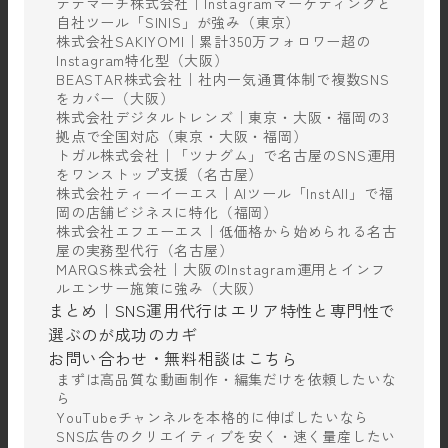
テテマーチ株式会社｜Instagramマーケティングと
自社ツール「SINIS」が強み（東京）
株式会社SAKIYOMI｜累計350万フォロワー超の
Instagram特化型（大阪）
BEASTAR株式会社｜社内一気通貫体制で複数SNS
をカバー（大阪）
株式会社デジタルトレンズ｜東京・大阪・福岡の3
拠点で全国対応（東京・大阪・福岡）
トガル株式会社｜「ツナグム」で名古屋のSNS運用
をワンストップ支援（名古屋）
株式会社ティーイーエス｜AIツール「InstAll」で福
岡の店舗ビジネスに特化（福岡）
株式会社エフエーエス｜低価格から始められる名古
屋の実務型代行（名古屋）
MARQS株式会社｜大阪のInstagram運用とインフ
ルエンサー施策に強み（大阪）
まとめ｜SNS運用代行はエリア特性と専門性で
選ぶのが成功のカギ
お問い合わせ・無料相談はこちら
まずは高品質な動画制作・編集だけを依頼したいな
ら
YouTubeチャンネルを本格的に伸ばしたいなら
SNS広告のクリエイティブを安く・速く量産したい