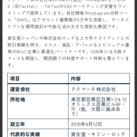
X（旧Twitter）・TikTokのSNSマーケティング支援をワン
ストップで提供しています。自社開発のInstagram分析ツー
ル「SINIS」はアカウント連携数が5万件を突破し、データド
リブンな運用設計が可能な点が大きな差別化要因です。
資生堂ジャパンや株式会社ロッテなど大手クライアントとの
取引実績を持ち、コスメ・食品・アパレルなどビジュアル重
視のBtoC企業に最適なパートナーです。2024年には大阪オ
フィスも開設し、関西圏での対面サポート体制も整えていま
す。
項目
内容
運営会社
テテマーチ株式会社
所在地
東京都目黒区目黒1-24-12
オリックス目黒ビル6F・
7F（他、大阪に拠点あ
り）
設立年
2015年6月12日
代表的な実績
資生堂・キリン・ロッテ