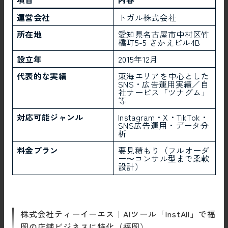
運営会社
トガル株式会社
所在地
愛知県名古屋市中村区竹
橋町5-5 さかえビル4B
設立年
2015年12月
代表的な実績
東海エリアを中心とした
SNS・広告運用実績／自
社サービス「ツナグム」
等
対応可能ジャンル
Instagram・X・TikTok・
SNS広告運用・データ分
析
料金プラン
要見積もり（フルオーダ
ー〜コンサル型まで柔軟
設計）
株式会社ティーイーエス｜AIツール「InstAll」で福
岡の店舗ビジネスに特化（福岡）