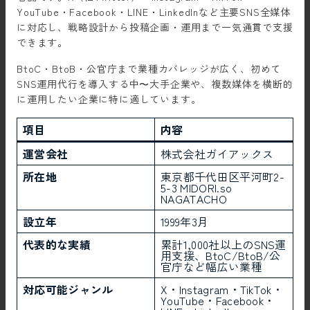
YouTube・Facebook・LINE・LinkedInなど主要SNS全媒体
に対応し、戦略設計から投稿企画・運用まで一気通貫で支援
できます。
BtoC・BtoB・公官庁まで業種カバレッジが広く、初めて
SNS運用代行を導入する中〜大手企業や、複数媒体を横断的
に運用したい企業に特に適しています。
項目
内容
運営会社
株式会社ガイアックス
所在地
東京都千代田区平河町2-
5-3 MIDORI.so
NAGATACHO
設立年
1999年3月
代表的な実績
累計1,000社以上のSNS運
用支援、BtoC/BtoB/公
官庁など幅広い業種
対応可能ジャンル
X・Instagram・TikTok・
YouTube・Facebook・