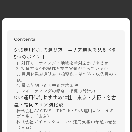
Contents
SNS運用代行の選び方｜エリア選択で見るべき
5つのポイント
1. 対面ミーティング・地域密着対応ができるか
2. 担当するSNS媒体と業界実績が合っているか
3. 費用体系が透明か（投稿数・制作料・広告費の内
訳）
4. 最低契約期間と中途解約条件
5. レポーティングの頻度・指標の設計力
SNS運用代行おすすめ10社｜東京・大阪・名古
屋・福岡エリア別比較
株式会社CACTAS｜TikTok・SNS運用コンサルの
プロ集団（東京）
株式会社ガイアックス｜SNS運用支援10年超の老舗
（東京）