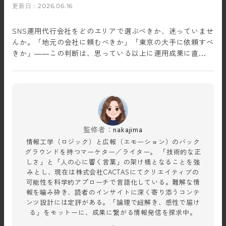
更新日：2026.06.16
SNS運用代行会社をどのエリアで選ぶべきか、迷っていませ
んか。「地元の会社に頼むべきか」「東京の大手に依頼すべ
きか」——この判断は、思っている以上に運用成果に直...
監修者：
nakajima
情報工学（ロジック）と広報（エモーション）のバック
グラウンドを持つマーケター／ライター。 「技術的な正
しさ」と「人の心に響く言葉」の架け橋となることを強
みとし、現在は株式会社CACTASにてクリエイティブの
可能性を科学的アプローチで言語化している。難解な情
報を噛み砕き、読者のインサイトに深く寄り添うコンテ
ンツ設計には定評がある。「論理で紐解き、感性で届け
る」をモットーに、成果に繋がる情報発信を探求中。