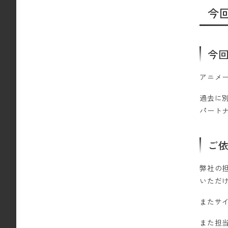
今
今
アニメ
過去に
パート
ご
弊社の
いただ
またサ
また担