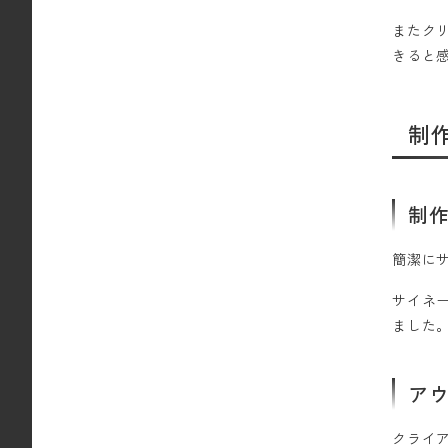
またク
きると
制
制
簡潔に
サイネ
ました
ア
クライ