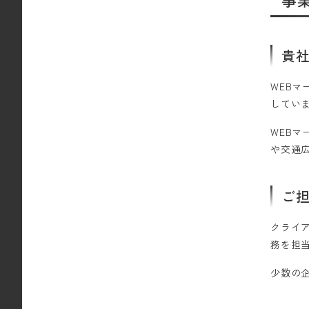
貴
WEB
してい
WEB
や交通
ご
クライ
務を担
少数の